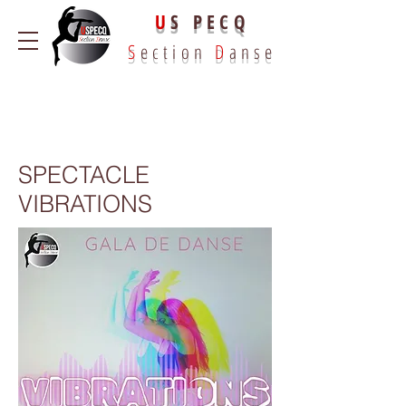
U
S PECQ
S
ection
D
anse
SPECTACLE
VIBRATIONS