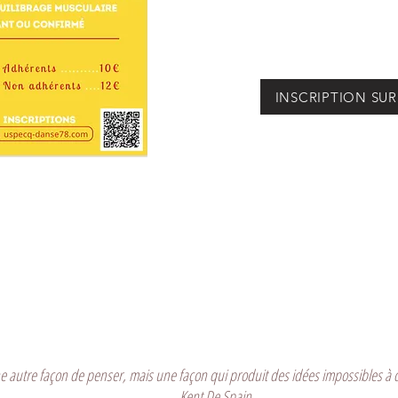
INSCRIPTION SU
e autre façon de penser, mais une façon qui produit des idées impossibles à c
Kent De Spain