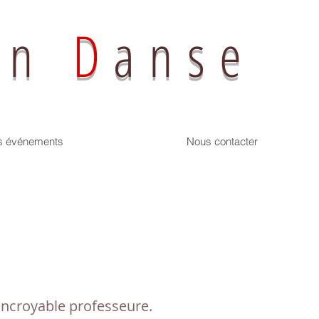
on
D
anse
s événements
Nous contacter
 incroyable professeure.