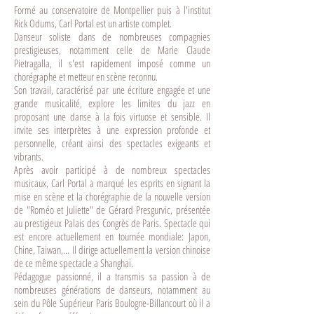
Formé au conservatoire de Montpellier puis à l'institut
Rick Odums, Carl Portal est un artiste complet.
Danseur soliste dans de nombreuses compagnies
prestigieuses, notamment celle de Marie Claude
Pietragalla, il s'est rapidement imposé comme un
chorégraphe et metteur en scène reconnu.
Son travail, caractérisé par une écriture engagée et une
grande musicalité, explore les limites du jazz en
proposant une danse à la fois virtuose et sensible. Il
invite ses interprètes à une expression profonde et
personnelle, créant ainsi des spectacles exigeants et
vibrants.
Après avoir participé à de nombreux spectacles
musicaux, Carl Portal a marqué les esprits en signant la
mise en scène et la chorégraphie de la nouvelle version
de "Roméo et Juliette" de Gérard Presgurvic, présentée
au prestigieux Palais des Congrès de Paris. Spectacle qui
est encore actuellement en tournée mondiale: Japon,
Chine, Taiwan,… Il dirige actuellement la version chinoise
de ce même spectacle a Shanghai.
Pédagogue passionné, il a transmis sa passion à de
nombreuses générations de danseurs, notamment au
sein du Pôle Supérieur Paris Boulogne-Billancourt où il a