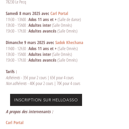
78230 Le Pecq
Samedi 8 mars 2025 avec
Carl Portal
11h30 - 13h00 :
Ados 11 ans et +
(Salle de danse)
13h30 - 15h00 :
Adultes inter
(Salle Omnès)
15h30 - 17h30 :
Adultes avancés
(Salle Omnès)
Dimanche 9 mars 2025 avec
Sadok Khechana
11h00 - 12h30 :
Ados 11 ans et +
(Salle Omnès)
13h30 - 15h00 :
Adultes inter
(Salle Omnès)
15h30 - 17h30 :
Adultes avancés
(Salle Omnès)
Tarifs :
​Adhérents -
35€ pour 2 cours | 65€ pour 4 cours
Non adhérents -
40€ pour 2 cours | 70€ pour 4 cours
INSCRIPTION SUR HELLOASSO
A propos des intervenants :
​Carl Portal