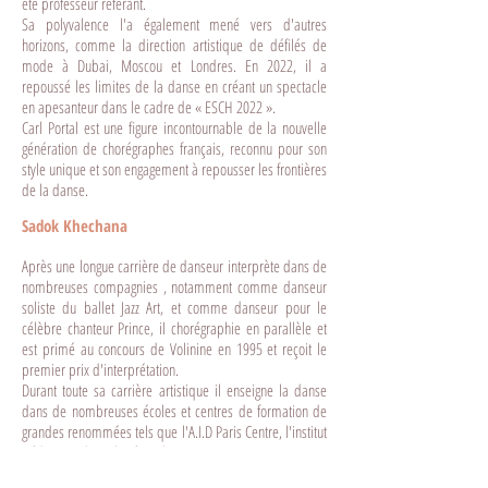
été professeur référant.
Sa polyvalence l'a également mené vers d'autres
horizons, comme la direction artistique de défilés de
mode à Dubai, Moscou et Londres. En 2022, il a
repoussé les limites de la danse en créant un spectacle
en apesanteur dans le cadre de « ESCH 2022 ».
Carl Portal est une figure incontournable de la nouvelle
génération de chorégraphes français, reconnu pour son
style unique et son engagement à repousser les frontières
de la danse.
Sadok Khechana
Après une longue carrière de danseur interprète dans de
nombreuses compagnies , notamment comme danseur
soliste du ballet Jazz Art, et comme danseur pour le
célèbre chanteur Prince, il chorégraphie en parallèle et
est primé au concours de Volinine en 1995 et reçoit le
premier prix d'interprétation.
Durant toute sa carrière artistique il enseigne la danse
dans de nombreuses écoles et centres de formation de
grandes renommées tels que l'A.I.D Paris Centre, l'institut
pédagogie d'art chorégraphique....
Il devient ensuite directeur des centres de formation