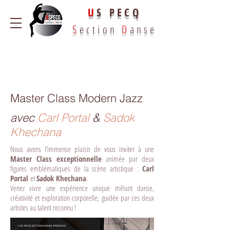
U
S PECQ
S
ection
D
anse
Master Class Modern Jazz
avec
Carl Portal
&
Sadok
Khechana
Nous avons l’immense plaisir de vous inviter à une
Master Class exceptionnelle
animée par deux
figures emblématiques de la scène artistique :
Carl
Portal
et
Sadok Khechana
.
Venez vivre une expérience unique mêlant danse,
créativité et exploration corporelle, guidée par ces deux
artistes au talent reconnu !